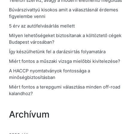
Telefon szerviz, avagy a modern életmentő megoldás
Búvárszivattyú kisokos amit a választásnál érdemes
figyelembe venni
5 érv az autófelvásárlás mellett
Milyen lehetőségeket biztosítanak a költöztető cégek
Budapest városában?
Így készülhetünk fel a darázsirtás folyamatára
Miért fontos a műszaki vizsga mielőbbi kivitelezése?
A HACCP nyomtatványok fontossága a
minőségbiztosításban
Miért fontos a terepgumi választása minden off-road
kalandhoz?
Archívum