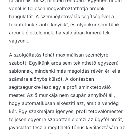
fáradtnak tűnsz, minden rendben? Egyetlen finom
vonal is teljesen megváltoztathatja arcunk
hangulatát. A szemhéjtetoválás segítségével a
tekintetünk szinte kinyílik”, és olyankor sem tűnik
arcunk élettelennek, ha valójában kimerültek
vagyunk.
A szolgáltatás tehát maximálisan személyre
szabott. Egyikünk arca sem tekinthető egyszerű
sablonnak, mindenki más megoldás révén éri el a
számára előnyös külsőt. A döntésben
segítségünkre lesz egy a profi sminktetováló
mester. Az ő munkája nem csupán annyiból áll,
hogy automatikusan elkészíti azt, amit a vendég
kér. Egy szakmájára igényes, profi tetoválómester
teljesen egyénre szabottan elemzi az ügyfél arcát,
javaslatot tesz a megfelelő tónus kiválasztására az