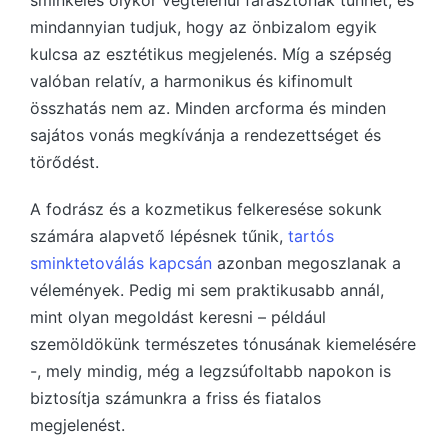
sminkelés olykor végtelenül fárasztónak tűnhet, és
mindannyian tudjuk, hogy az önbizalom egyik
kulcsa az esztétikus megjelenés. Míg a szépség
valóban relatív, a harmonikus és kifinomult
összhatás nem az. Minden arcforma és minden
sajátos vonás megkívánja a rendezettséget és
törődést.
A fodrász és a kozmetikus felkeresése sokunk
számára alapvető lépésnek tűnik,
tartós
sminktetoválás kapcsán
azonban megoszlanak a
vélemények. Pedig mi sem praktikusabb annál,
mint olyan megoldást keresni – például
szemöldökünk természetes tónusának kiemelésére
-, mely mindig, még a legzsúfoltabb napokon is
biztosítja számunkra a friss és fiatalos
megjelenést.