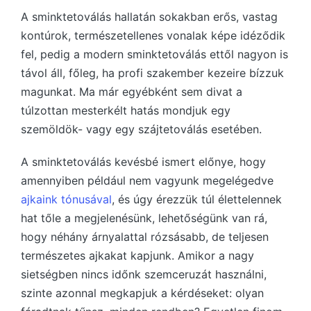
A sminktetoválás hallatán sokakban erős, vastag
kontúrok, természetellenes vonalak képe idéződik
fel, pedig a modern sminktetoválás ettől nagyon is
távol áll, főleg, ha profi szakember kezeire bízzuk
magunkat. Ma már egyébként sem divat a
túlzottan mesterkélt hatás mondjuk egy
szemöldök- vagy egy szájtetoválás esetében.
A sminktetoválás kevésbé ismert előnye, hogy
amennyiben például nem vagyunk megelégedve
ajkaink tónusával
, és úgy érezzük túl élettelennek
hat tőle a megjelenésünk, lehetőségünk van rá,
hogy néhány árnyalattal rózsásabb, de teljesen
természetes ajkakat kapjunk. Amikor a nagy
sietségben nincs időnk szemceruzát használni,
szinte azonnal megkapjuk a kérdéseket: olyan