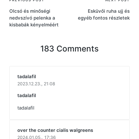
Post
PREVIOUS POST
NEXT POST
Olcsó és minőségi
Esküvői ruha ujj és
navigation
nedvszívó pelenka a
egyéb fontos részletek
kisbabák kényelméért
183 Comments
tadalafil
2023.12.23.,
21:08
tadalafil
tadalafil
over the counter cialis walgreens
2024.01.05.,
17:36