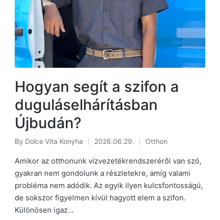
Hogyan segít a szifon a
duguláselhárításban
Újbudán?
By
Dolce Vita Konyha
2026.06.29.
Otthon
Posted
Posted
by
in
Amikor az otthonunk vízvezetékrendszeréről van szó,
gyakran nem gondolunk a részletekre, amíg valami
probléma nem adódik. Az egyik ilyen kulcsfontosságú,
de sokszor figyelmen kívül hagyott elem a szifon.
Különösen igaz…