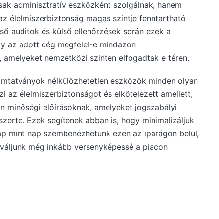
k adminisztratív eszközként szolgálnak, hanem
az élelmiszerbiztonság magas szintje fenntartható
lső auditok és külső ellenőrzések során ezek a
gy az adott cég megfelel-e mindazon
amelyeket nemzetközi szinten elfogadtak e téren.
mtatványok nélkülözhetetlen eszközök minden olyan
i az élelmiszerbiztonságot és elkötelezett amellett,
n minőségi előírásoknak, amelyeket jogszabályi
zerte. Ezek segítenek abban is, hogy minimalizáljuk
p mint nap szembenézhetünk ezen az iparágon belül,
 váljunk még inkább versenyképessé a piacon