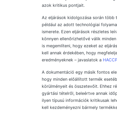
azok kritikus pontjait.
Az eljárások kidolgozása során több t
például az adott technológiai folyama
ismerete. Ezen eljárások részletes leí
könnyen ellenőrizhetővé válik minden
is megemlíteni, hogy ezeket az eljáráso
kell annak érdekében, hogy megfelel
eredményeknek – javaslatok a
HACCP 
A dokumentáció egy másik fontos elem
hogy minden előállított termék eseté
körülményeit és összetevőit. Ehhez r
gyártási tételről, beleértve annak idő
ilyen típusú információk kritikusak le
kell kezdeményezni bármely termékke