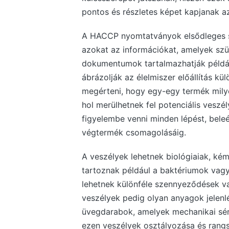
pontos és részletes képet kapjanak az á
A HACCP nyomtatványok elsődleges s
azokat az információkat, amelyek sz
dokumentumok tartalmazhatják például
ábrázolják az élelmiszer előállítás kü
megérteni, hogy egy-egy termék milyen
hol merülhetnek fel potenciális veszél
figyelembe venni minden lépést, bele
végtermék csomagolásáig.
A veszélyek lehetnek biológiaiak, kémi
tartoznak például a baktériumok vagy
lehetnek különféle szennyeződések v
veszélyek pedig olyan anyagok jelenlé
üvegdarabok, amelyek mechanikai sé
ezen veszélyek osztályozása és ran