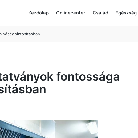
Kezdőlap
Onlinecenter
Család
Egészség
inőségbiztosításban
atványok fontossága
sításban