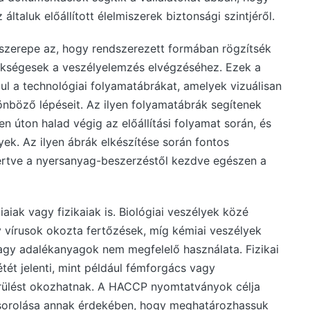
ltaluk előállított élelmiszerek biztonsági szintjéről.
zerepe az, hogy rendszerezett formában rögzítsék
ükségesek a veszélyelemzés elvégzéséhez. Ezek a
 a technológiai folyamatábrákat, amelyek vizuálisan
lönböző lépéseit. Az ilyen folyamatábrák segítenek
 úton halad végig az előállítási folyamat során, és
yek. Az ilyen ábrák elkészítése során fontos
értve a nyersanyag-beszerzéstől kezdve egészen a
aiak vagy fizikaiak is. Biológiai veszélyek közé
 vírusok okozta fertőzések, míg kémiai veszélyek
agy adalékanyagok nem megfelelő használata. Fizikai
tét jelenti, mint például fémforgács vagy
rülést okozhatnak. A HACCP nyomtatványok célja
gsorolása annak érdekében, hogy meghatározhassuk