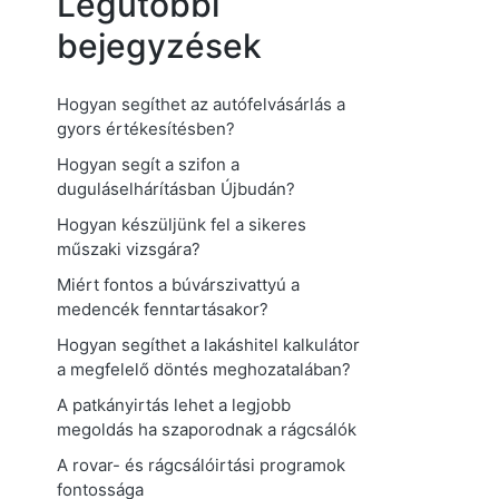
Legutóbbi
bejegyzések
Hogyan segíthet az autófelvásárlás a
gyors értékesítésben?
Hogyan segít a szifon a
duguláselhárításban Újbudán?
Hogyan készüljünk fel a sikeres
műszaki vizsgára?
Miért fontos a búvárszivattyú a
medencék fenntartásakor?
Hogyan segíthet a lakáshitel kalkulátor
a megfelelő döntés meghozatalában?
A patkányirtás lehet a legjobb
megoldás ha szaporodnak a rágcsálók
A rovar- és rágcsálóirtási programok
fontossága